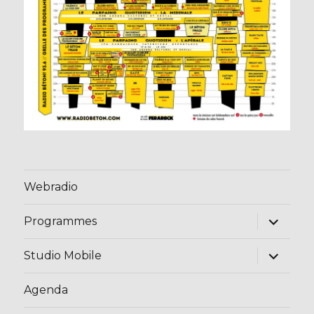
Webradio
ouvrir
Programmes
le
sous-
menu
ouvrir
Studio Mobile
le
sous-
menu
Agenda