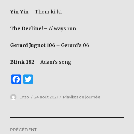
Yin Yin
– Thom ki ki
The Decline!
– Always run
Gerard Jugnot 106
– Gerard’s 06
Blink 182
– Adam’s song
F
T
a
w
c
it
Auteur
Publié
Catégories
Enzo
24 août 2021
Playlists de journée
le
e
te
b
r
Navigation
o
PRÉCÉDENT