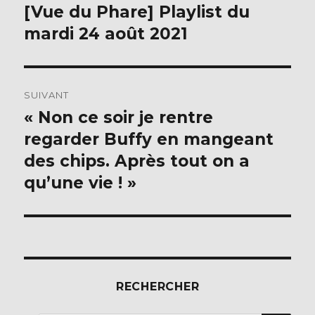
o
de
[Vue du Phare] Playlist du
Publication
k
précédente :
mardi 24 août 2021
l’article
SUIVANT
« Non ce soir je rentre
Publication
suivante :
regarder Buffy en mangeant
des chips. Après tout on a
qu’une vie ! »
RECHERCHER