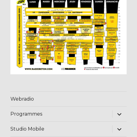
Webradio
ouvrir
Programmes
le
sous-
menu
ouvrir
Studio Mobile
le