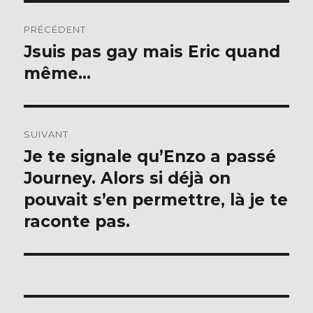
Navigation
PRÉCÉDENT
de
Jsuis pas gay mais Eric quand
Publication
précédente :
même…
l’article
SUIVANT
Je te signale qu’Enzo a passé
Publication
suivante :
Journey. Alors si déjà on
pouvait s’en permettre, là je te
raconte pas.