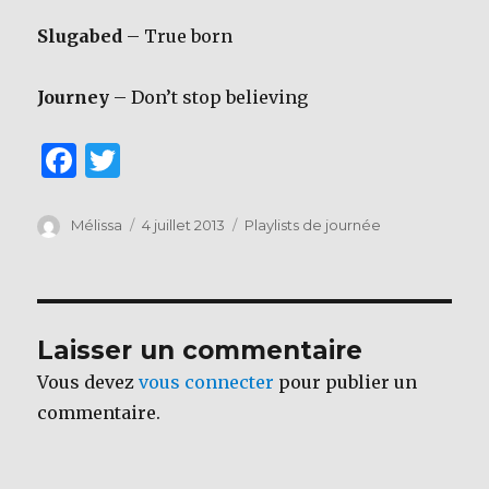
Slugabed
– True born
Journey
– Don’t stop believing
F
T
a
w
c
it
Auteur
Publié
Catégories
Mélissa
4 juillet 2013
Playlists de journée
le
e
te
b
r
o
Laisser un commentaire
o
Vous devez
vous connecter
pour publier un
k
commentaire.