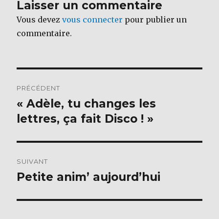
Laisser un commentaire
o
Vous devez
vous connecter
pour publier un
k
commentaire.
Navigation
PRÉCÉDENT
de
« Adèle, tu changes les
Publication
précédente :
lettres, ça fait Disco ! »
l’article
SUIVANT
Petite anim’ aujourd’hui
Publication
suivante :