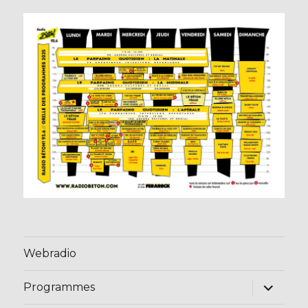
Webradio
ouvrir
Programmes
le
sous-