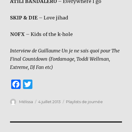
ATILI BANDALERO
– Everywhere I go
SKIP & DIE
– Love jihad
NOFX
– Kids of the k-hole
Interview de Guillaume Un je ne sais quoi pour The
Final Countdown (Fordamage, Toddi Wellman,
Extreme, DJ Fan etc)
F
T
a
w
c
it
Auteur
Publié
Catégories
Mélissa
4 juillet 2013
Playlists de journée
le
e
te
b
r
o