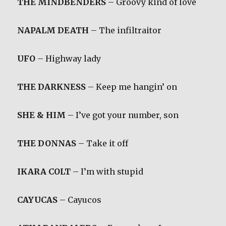
THE MINDBENDERS
– Groovy kind of love
NAPALM DEATH
– The infiltraitor
UFO
– Highway lady
THE DARKNESS
– Keep me hangin’ on
SHE & HIM
– I’ve got your number, son
THE DONNAS
– Take it off
IKARA COLT
– I’m with stupid
CAYUCAS
– Cayucos