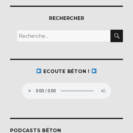
RECHERCHER
REC
Recherche
pour :
ECOUTE BÉTON !
PODCASTS BÉTON