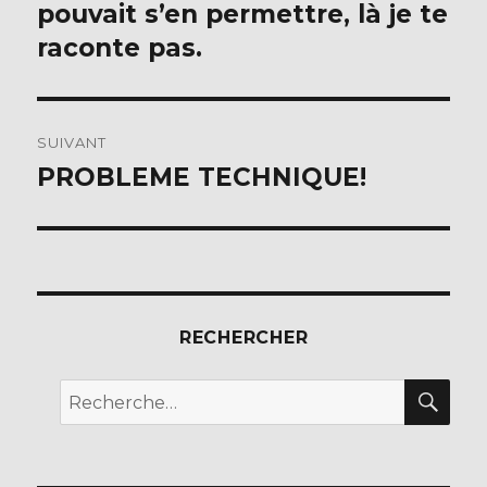
pouvait s’en permettre, là je te
raconte pas.
SUIVANT
PROBLEME TECHNIQUE!
Publication
suivante :
RECHERCHER
REC
Recherche
pour :