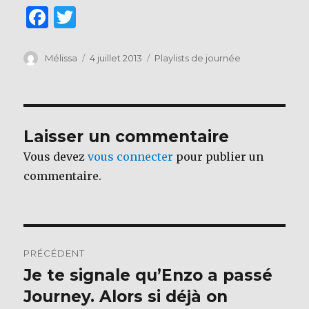
F
T
a
w
c
it
Auteur
Publié
Catégories
Mélissa
4 juillet 2013
Playlists de journée
le
e
te
b
r
o
Laisser un commentaire
o
Vous devez
vous connecter
pour publier un
k
commentaire.
Navigation
PRÉCÉDENT
de
Je te signale qu’Enzo a passé
Publication
précédente :
Journey. Alors si déjà on
l’article