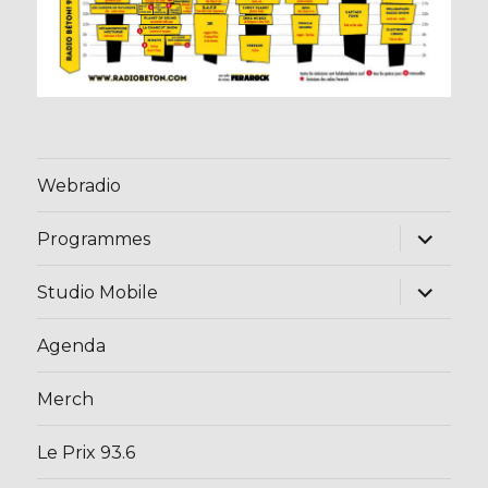
Webradio
ouvrir
Programmes
le
sous-
menu
ouvrir
Studio Mobile
le
sous-
menu
Agenda
Merch
Le Prix 93.6