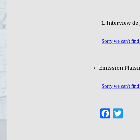
Interview de
Emission Plaisir
F
T
a
w
c
it