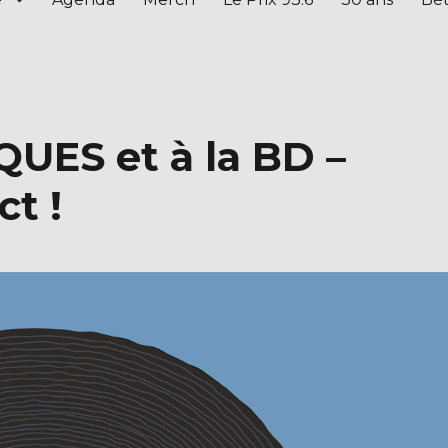
UES et à la BD –
ct !