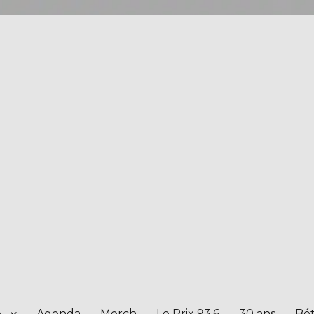
e
Agenda
Merch
Le Prix 93.6
30 ans
Bét