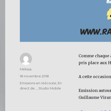
Comme chaque an
pris place aux H
Auteur
Mélissa
Publié
18 novembre 2018
A cette occasion
le
Catégories
Emissions en réécoute
,
En
direct de...
,
Studio Mobile
Emission autour 
Guillaume Viran