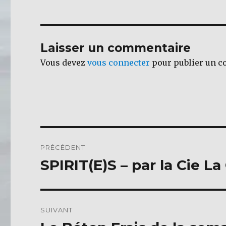
e
te
b
r
o
Laisser un commentaire
o
Vous devez
vous connecter
pour publier un c
k
Navigation
PRÉCÉDENT
de
SPIRIT(E)S – par la Cie La
Publication
précédente :
l’article
SUIVANT
Publication