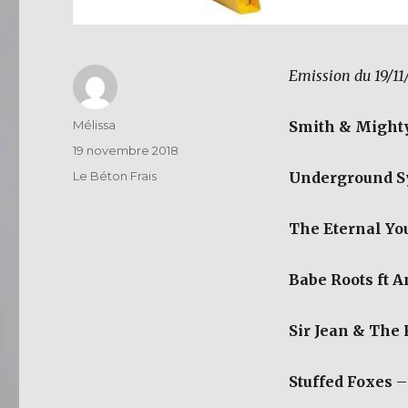
Emission du 19/11
Auteur
Mélissa
Smith & Might
Publié
19 novembre 2018
le
Catégories
Le Béton Frais
Underground S
The Eternal Yo
Babe Roots ft 
Sir Jean & The 
Stuffed Foxes
– 