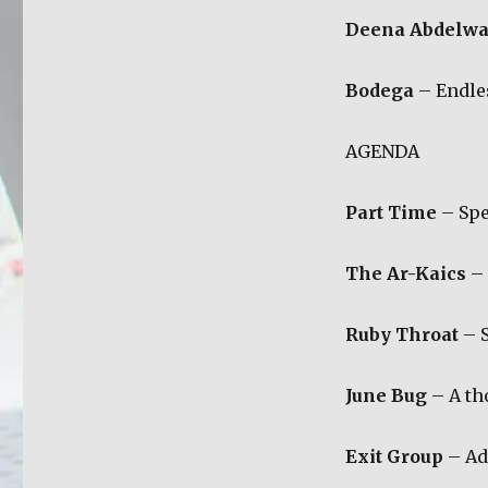
Deena Abdelw
Bodega
– Endles
AGENDA
Part Time
– Spe
The Ar-Kaics
– 
Ruby Throat
– S
June Bug
– A th
Exit Group
– Ad