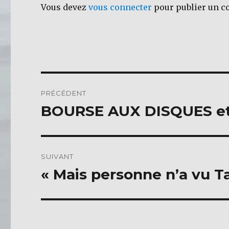
Vous devez
vous connecter
pour publier un c
k
Navigation
PRÉCÉDENT
de
BOURSE AUX DISQUES et à
Publication
précédente :
l’article
SUIVANT
« Mais personne n’a vu Tax
Publication
suivante :