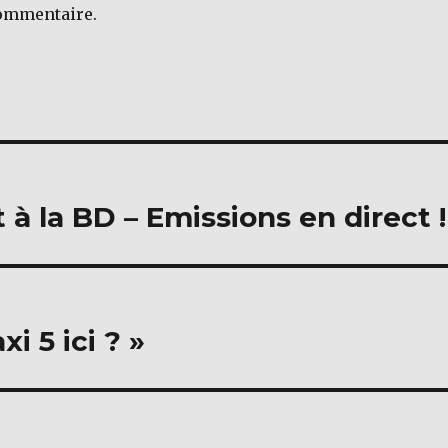
ommentaire.
 la BD – Emissions en direct !
i 5 ici ? »