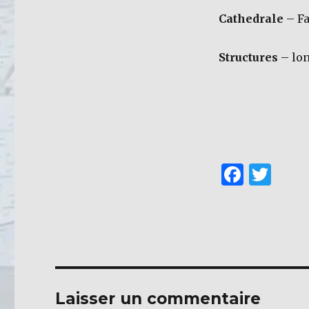
Cathedrale
– Fa
Structures
– lon
F
T
a
w
c
it
e
te
b
r
o
Laisser un commentaire
o