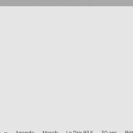
e
Agenda
Merch
Le Prix 93.6
30 ans
Bét