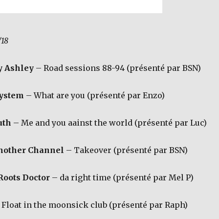
/18
y Ashley
– Road sessions 88-94 (présenté par BSN)
ystem
– What are you (présenté par Enzo)
uth
– Me and you aainst the world (présenté par Luc)
Another Channel
– Takeover (présenté par BSN)
Roots Doctor
– da right time (présenté par Mel P)
Float in the moonsick club (présenté par Raph)