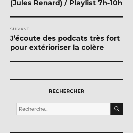
(Jules Renard) / Playlist 7h-10h
SUIVANT
J’écoute des podcats très fort
Publication
suivante :
pour extérioriser la colère
RECHERCHER
REC
Recherche
pour :