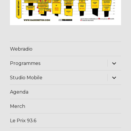
Webradio
ouvrir
Programmes
le
sous-
menu
ouvrir
Studio Mobile
le
sous-
menu
Agenda
Merch
Le Prix 93.6