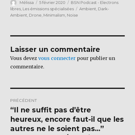
c
it
Auteur
Publié
Catégories
Mélissa
5 février 2020
BSN Podcast - Electrons
le
Étiquettes
libres
,
Les émissions spécialisées
Ambient
,
Dark-
e
te
Ambient
,
Drone
,
Minimalism
,
Noise
b
r
o
o
Laisser un commentaire
k
Vous devez
vous connecter
pour publier un
commentaire.
Navigation
PRÉCÉDENT
de
“Il ne suffit pas d’être
Publication
précédente :
heureux, encore faut-il que les
l’article
autres ne le soient pas…”