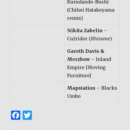
Kurudando-Bushi
(Chihei Hatakeyama
remix)
Nikita Zabelin
–
Co2ridor (
Rhizome
)
Gareth Davis &
Merzbow
– Inland
Empire [Moving
Furniture]
Mapstation
– Blacks
Umbo
F
T
a
w