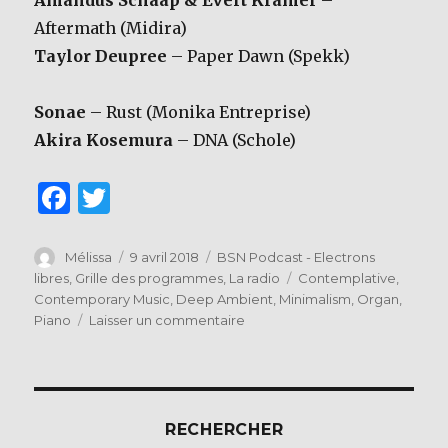
Aftermath (Midira)
Taylor Deupree
– Paper Dawn (Spekk)
Sonae
– Rust (Monika Entreprise)
Akira Kosemura
– DNA (Schole)
F
T
a
w
c
it
Auteur
Publié
Catégories
Mélissa
9 avril 2018
BSN Podcast - Electrons
le
Étiquettes
libres
,
Grille des programmes
,
La radio
Contemplative
,
e
te
Contemporary Music
,
Deep Ambient
,
Minimalism
,
Organ
,
b
r
sur
Piano
Laisser un commentaire
Electrons
o
Libres
o
–
Replay
k
du
RECHERCHER
8