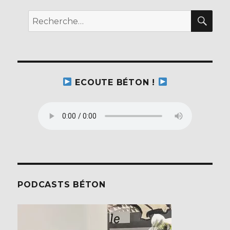
avril
REC
Recherche
pour :
ECOUTE BÉTON !
PODCASTS BÉTON