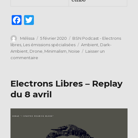
F
T
a
w
c
it
Auteur
Publié
Catégories
Mélissa
5 février 2020
BSN Podcast - Electrons
le
Étiquettes
libres
,
Les émissions spécialisées
Ambient
,
Dark-
e
te
Ambient
,
Drone
,
Minimalism
,
Noise
Laisser un
b
r
sur
commentaire
Electrons
o
Libres
o
–
Electrons Libres – Replay
2
k
février
du 8 avril
2020.