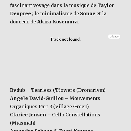
fascinant voyage dans la musique de
Taylor
Deupree
; le minimalisme de
Sonae
et la
douceur de
Akira Kosemura
.
Bvdub
– Tearless (
T
)owers (Dronarivm)
Angele David-Guillou
– Mouvements
Organiques Part 3 (Village Green)
Clarice Jensen
– Cello Constellations
(Miasmah)
Amandus Schaap & Evert Kramer
–