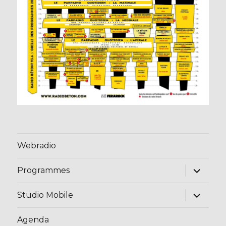
Webradio
ouvrir
Programmes
le
sous-
menu
ouvrir
Studio Mobile
le
sous-
menu
Agenda