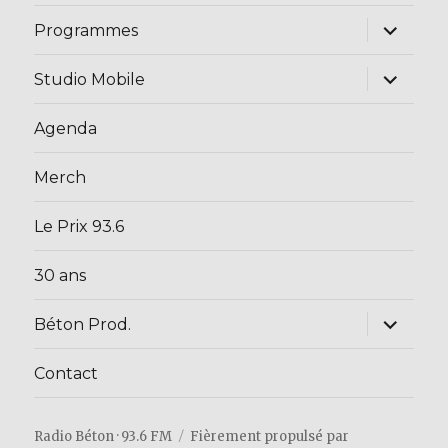
ouvrir
Programmes
le
sous-
menu
ouvrir
Studio Mobile
le
sous-
menu
Agenda
Merch
Le Prix 93.6
30 ans
ouvrir
Béton Prod.
le
sous-
menu
Contact
Radio Béton · 93.6 FM
Fièrement propulsé par