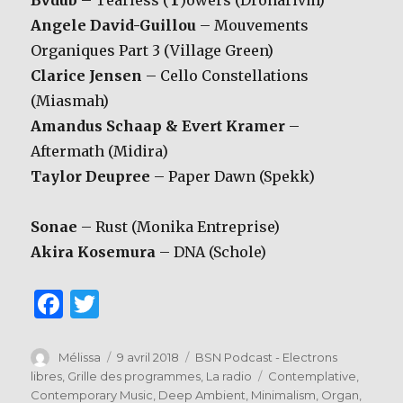
Bvdub
– Tearless (
T
)owers (Dronarivm)
Angele David-Guillou
– Mouvements
Organiques Part 3 (Village Green)
Clarice Jensen
– Cello Constellations
(Miasmah)
Amandus Schaap & Evert Kramer
–
Aftermath (Midira)
Taylor Deupree
– Paper Dawn (Spekk)
Sonae
– Rust (Monika Entreprise)
Akira Kosemura
– DNA (Schole)
F
T
a
w
c
it
Auteur
Publié
Catégories
Mélissa
9 avril 2018
BSN Podcast - Electrons
le
Étiquettes
libres
,
Grille des programmes
,
La radio
Contemplative
,
e
te
Contemporary Music
,
Deep Ambient
,
Minimalism
,
Organ
,