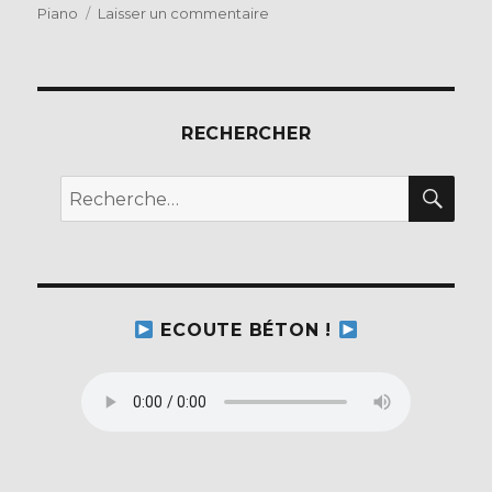
b
r
sur
Piano
Laisser un commentaire
Electrons
o
Libres
o
–
Replay
k
du
RECHERCHER
8
avril
REC
Recherche
pour :
ECOUTE BÉTON !