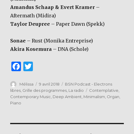
Amandus Schaap & Evert Kramer
–
Aftermath (Midira)
Taylor Deupree
– Paper Dawn (Spekk)
Sonae
– Rust (Monika Entreprise)
Akira Kosemura
– DNA (Schole)
F
T
a
w
c
it
Auteur
Publié
Catégories
Mélissa
9 avril 2018
BSN Podcast - Electrons
le
Étiquettes
libres
,
Grille des programmes
,
La radio
Contemplative
,
e
te
Contemporary Music
,
Deep Ambient
,
Minimalism
,
Organ
,
b
r
Piano
o
o
k