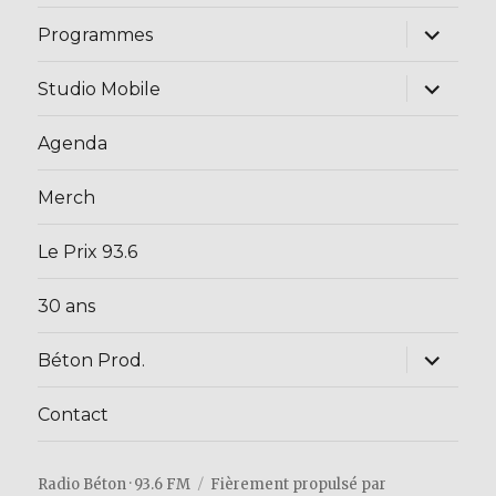
ouvrir
Programmes
le
sous-
menu
ouvrir
Studio Mobile
le
sous-
menu
Agenda
Merch
Le Prix 93.6
30 ans
ouvrir
Béton Prod.
le
sous-
menu
Contact
Radio Béton · 93.6 FM
Fièrement propulsé par