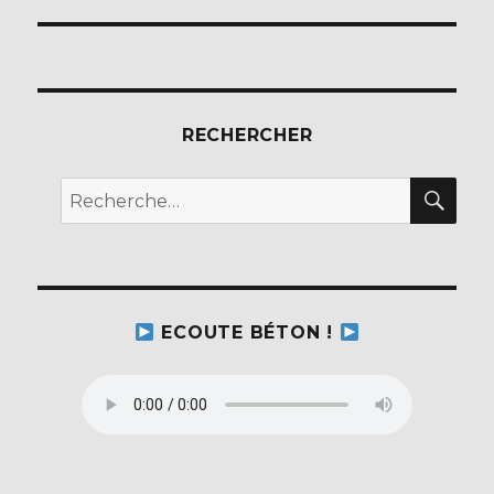
RECHERCHER
REC
Recherche
pour :
ECOUTE BÉTON !