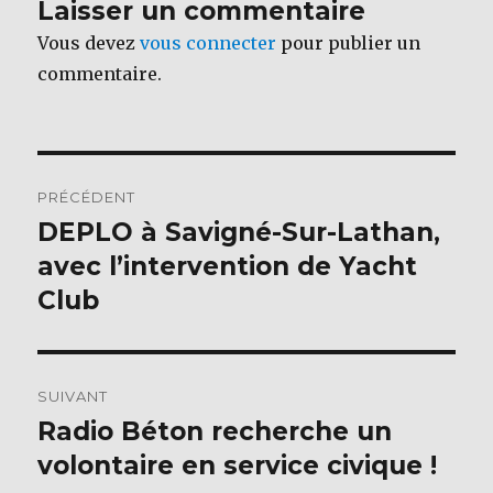
Laisser un commentaire
Vous devez
vous connecter
pour publier un
commentaire.
Navigation
PRÉCÉDENT
de
DEPLO à Savigné-Sur-Lathan,
Publication
précédente :
avec l’intervention de Yacht
l’article
Club
SUIVANT
Radio Béton recherche un
Publication
suivante :
volontaire en service civique !