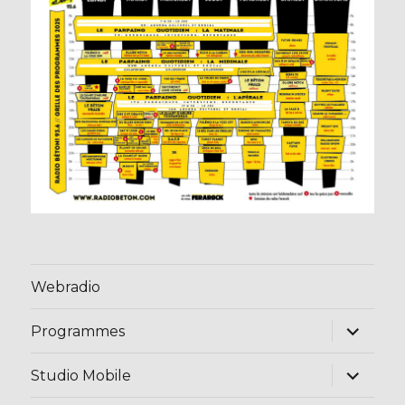
Webradio
ouvrir
Programmes
le
sous-
menu
ouvrir
Studio Mobile
le
sous-