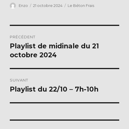
c
it
Auteur
Publié
Catégories
Enzo
21 octobre 2024
Le Béton Frais
le
e
te
b
r
Navigation
o
PRÉCÉDENT
o
de
Playlist de midinale du 21
Publication
k
précédente :
octobre 2024
l’article
SUIVANT
Playlist du 22/10 – 7h-10h
Publication
suivante :