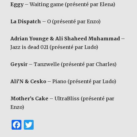
Eggy
– Waiting game (présenté par Elena)
La Dispatch
– O (présenté par Enzo)
Adrian Younge & Ali Shaheed Muhammad
–
Jazz is dead 021 (présenté par Ludo)
Geysir
– Tanzwelle (présenté par Charles)
Ali’N & Cesko
– Piano (présenté par Ludo)
Mother’s Cake
– UltraBliss (présenté par
Enzo)
F
T
a
w