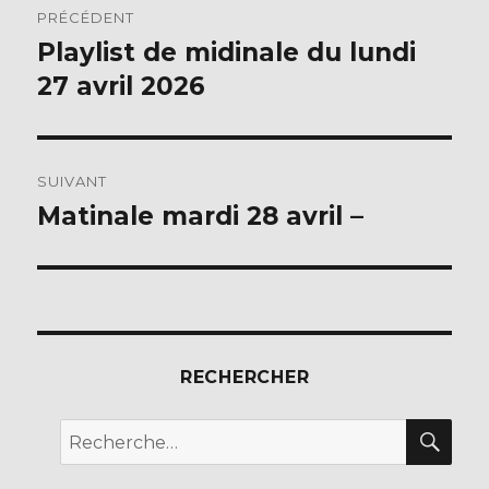
o
PRÉCÉDENT
o
de
Playlist de midinale du lundi
Publication
k
précédente :
27 avril 2026
l’article
SUIVANT
Matinale mardi 28 avril –
Publication
suivante :
RECHERCHER
REC
Recherche
pour :