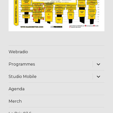
Webradio
ouvrir
Programmes
le
sous-
menu
ouvrir
Studio Mobile
le
sous-
menu
Agenda
Merch