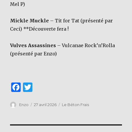
Mel P)
Mickle Muckle
– Tit for Tat (présenté par
Ceci) **Découverte fera !
Vulves Assassines
– Vulcanae Rock’n’Rolla
(présenté par Enzo)
F
T
a
w
c
it
Auteur
Publié
Catégories
Enzo
27 avril 2026
Le Béton Frais
le
e
te
b
r
Navigation