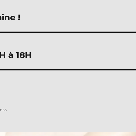
ine !
6H à 18H
ress