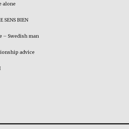
e alone
E SENS BIEN
ce – Swedish man
tionship advice
H