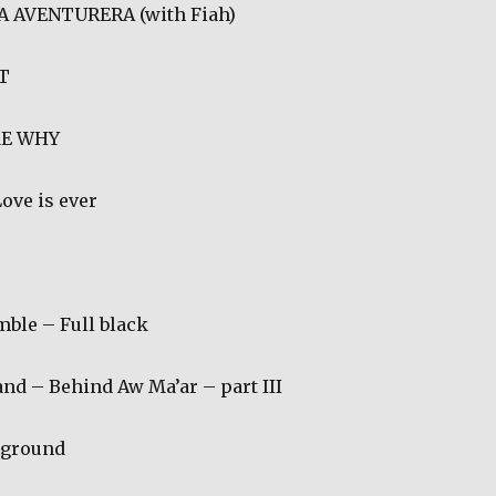
 AVENTURERA (with Fiah)
T
ME WHY
ove is ever
mble – Full black
and – Behind Aw Ma’ar – part III
yground