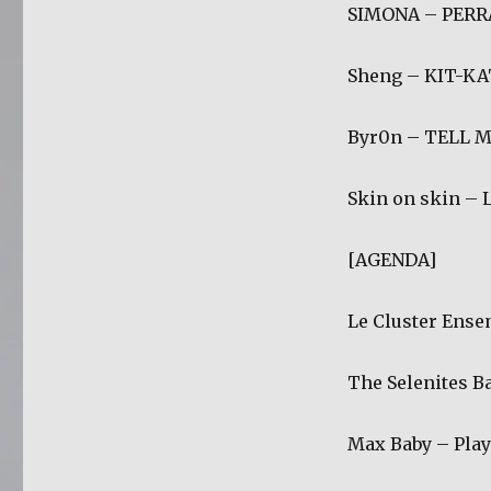
SIMONA – PERRA
Sheng – KIT-KA
Byr0n – TELL 
Skin on skin – L
[AGENDA]
Le Cluster Ense
The Selenites B
Max Baby – Pla