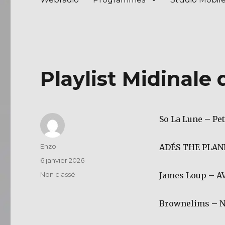
Playlist Midinale 
So La Lune – Pet
Auteur
Enzo
ADÉS THE PLA
Publié
6 janvier 2026
le
Catégories
Non classé
James Loup – A
Brownelims – 