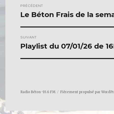
o
Navigation
PRÉCÉDENT
o
de
Le Béton Frais de la sema
Publication
k
précédente :
l’article
SUIVANT
Playlist du 07/01/26 de 1
Publication
suivante :
Radio Béton · 93.6 FM
Fièrement propulsé par WordP