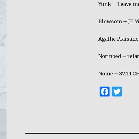
Yunk – Leave m
Blowsom – JE M
Agathe Plaisan
Notinbed – rela
Nome – SWITC
F
T
a
w
c
it
e
te
b
r