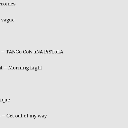
roïnes
 vague
 – TANGo CoN uNA PiSToLA
t – Morning Light
tique
s – Get out of my way