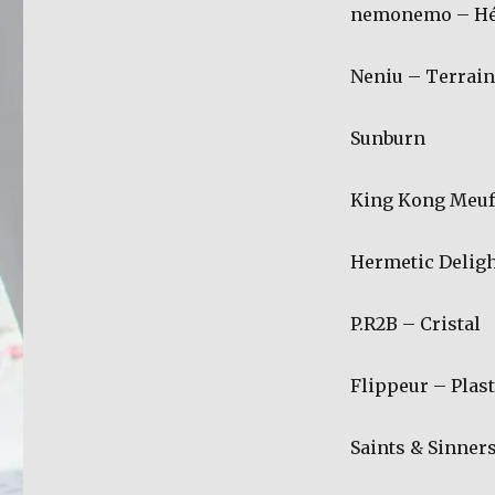
nemonemo – Hé
Neniu – Terrain
Sunburn
King Kong Meuf
Hermetic Deligh
P.R2B – Cristal
Flippeur – Plas
Saints & Sinner