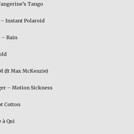
Tangerine’s Tango
– Instant Polaroid
 – Rain
old
M (ft Max McKenzie)
ger – Motion Sickness
ot Cotton
 à Qui