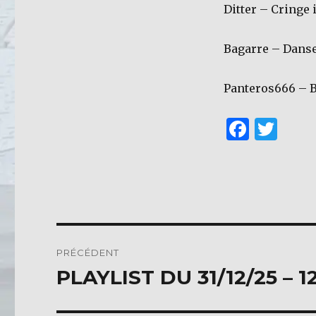
Ditter – Cringe 
Bagarre – Danse
Panteros666 – B
F
T
a
w
c
it
e
te
b
r
o
Navigation
PRÉCÉDENT
o
de
PLAYLIST DU 31/12/25 – 
Publication
k
précédente :
l’article