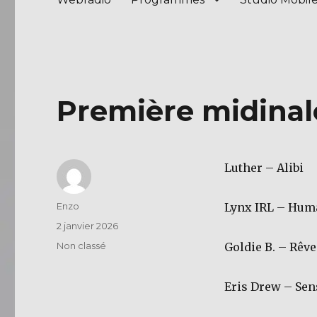
Première midinale
Luther – Alibi
Auteur
Enzo
Lynx IRL – Hum
Publié
2 janvier 2026
le
Catégories
Non classé
Goldie B. – Rêve
Eris Drew – Sen