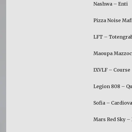
Nashwa – Enti
Pizza Noise Maf
LFT – Totengra
Maoupa Mazzocc
IXVLF – Course
Legion 808 – Qu
Sofia – Cardiov
Mars Red Sky –