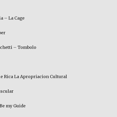
ia – La Cage
ber
hetti – Tombolo
e Rica La Apropriacion Cultural
ascular
 Be my Guide