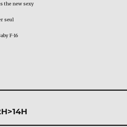
is the new sexy
r seul
aby F-16
12H>14H