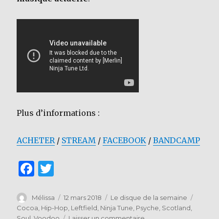
Plus d’informations :
ACHETER
/
STREAM
/
FACEBOOK
/
BANDCAMP
F
T
a
w
c
it
Auteur
Publié
Catégories
Étiquet
Mélissa
12 mars 2018
Le disque de la semaine
le
Cocoa
,
Hip-Hop
,
Leftfield
,
Ninja Tune
,
Psyche
,
Scotland
,
e
te
sur
Soul
,
Voodoo
Laisser un commentaire