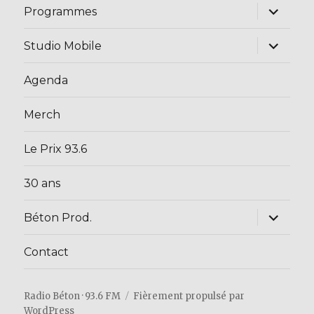
ouvrir
Programmes
le
sous-
menu
ouvrir
Studio Mobile
le
sous-
menu
Agenda
Merch
Le Prix 93.6
30 ans
ouvrir
Béton Prod.
le
sous-
menu
Contact
Radio Béton · 93.6 FM
Fièrement propulsé par
WordPress