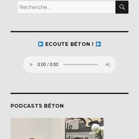
film
REC
Recherche
HAIR
pour :
ECOUTE BÉTON !
PODCASTS BÉTON