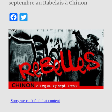
septembre au Rabelais à Chinon.
F
T
a
w
c
it
e
te
b
r
o
o
k