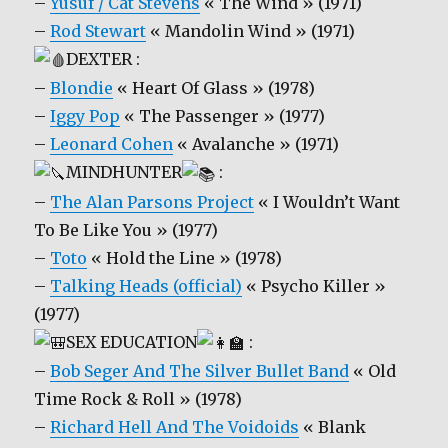
–
Yusuf / Cat Stevens
« The Wind » (1971)
–
Rod Stewart
« Mandolin Wind » (1971)
DEXTER :
–
Blondie
« Heart Of Glass » (1978)
–
Iggy Pop
« The Passenger » (1977)
–
Leonard Cohen
« Avalanche » (1971)
MINDHUNTER
:
–
The Alan Parsons Project
« I Wouldn’t Want
To Be Like You » (1977)
–
Toto
« Hold the Line » (1978)
–
Talking Heads (official)
« Psycho Killer »
(1977)
SEX EDUCATION
:
–
Bob Seger And The Silver Bullet Band
« Old
Time Rock & Roll » (1978)
–
Richard Hell And The Voidoids
« Blank