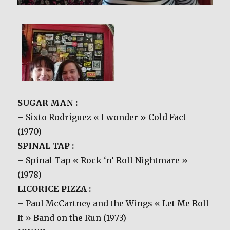
SUGAR MAN :
– Sixto Rodriguez « I wonder » Cold Fact
(1970)
SPINAL TAP :
– Spinal Tap « Rock ‘n’ Roll Nightmare »
(1978)
LICORICE PIZZA :
– Paul McCartney and the Wings « Let Me Roll
It » Band on the Run (1973)