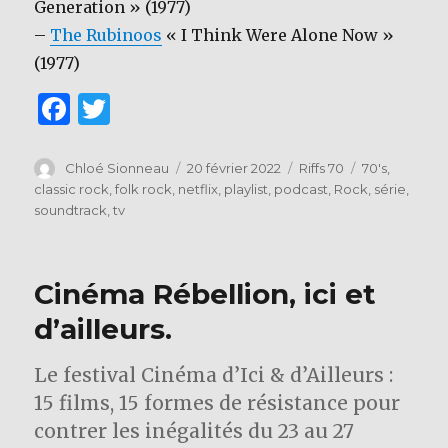
Generation » (1977)
–
The Rubinoos
« I Think Were Alone Now »
(1977)
F
T
a
w
c
it
Auteur
Publié
Catégories
Étiquettes
Chloé Sionneau
20 février 2022
Riffs 70
70's
,
le
classic rock
,
folk rock
,
netflix
,
playlist
,
podcast
,
Rock
,
série
,
e
te
soundtrack
,
tv
b
r
o
Cinéma Rébellion, ici et
o
d’ailleurs.
k
Le festival Cinéma d’Ici & d’Ailleurs :
15 films, 15 formes de résistance pour
contrer les inégalités du 23 au 27