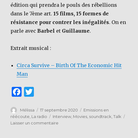
édition qui prendra le pouls des rébellions
dans le 7ème art.
15 films, 15 formes de
résistance pour contrer les inégalités
. On en
parle avec
Barbel
et
Guillaume
.
Extrait musical :
Circa Survive – Birth Of The Economic Hit
Man
F
T
a
w
c
it
Auteur
Publié
Catégories
Mélissa
17 septembre 2020
Emissions en
le
Étiquettes
réécoute
,
La radio
Interview
,
Movies
,
soundtrack
,
Talk
e
te
sur
Laisser un commentaire
b
r
Cinéma
Rébellion,