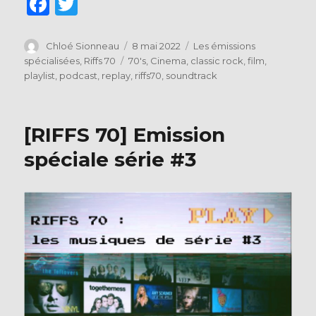
F
T
a
w
c
it
Auteur
Publié
Catégories
Chloé Sionneau
8 mai 2022
Les émissions
le
Étiquettes
spécialisées
,
Riffs 70
70's
,
Cinema
,
classic rock
,
film
,
e
te
playlist
,
podcast
,
replay
,
riffs70
,
soundtrack
b
r
o
[RIFFS 70] Emission
o
spéciale série #3
k