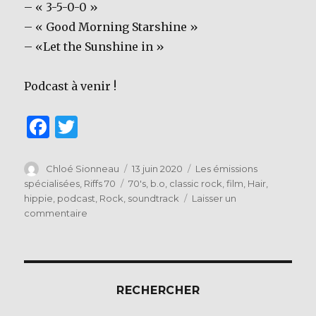
– « 3-5-0-0 »
– « Good Morning Starshine »
– «Let the Sunshine in »
Podcast à venir !
F
T
a
w
c
it
Auteur
Publié
Catégories
Chloé Sionneau
13 juin 2020
Les émissions
le
Étiquettes
spécialisées
,
Riffs 70
70's
,
b.o
,
classic rock
,
film
,
Hair
,
e
te
hippie
,
podcast
,
Rock
,
soundtrack
Laisser un
b
r
sur
commentaire
[RIFFS
o
70]
o
Emission
spéciale
k
B.O
RECHERCHER
du