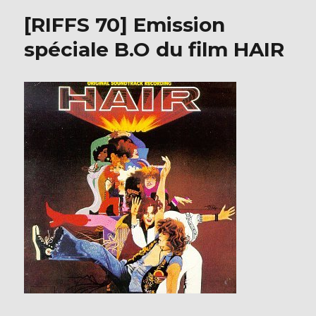
o
ici
[RIFFS 70] Emission
o
et
d’ailleurs.
spéciale B.O du film HAIR
k