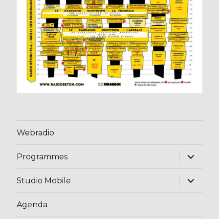
Webradio
ouvrir
Programmes
le
sous-
menu
ouvrir
Studio Mobile
le
sous-
menu
Agenda