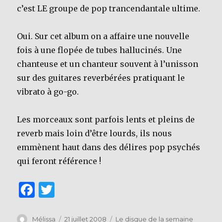
c’est LE groupe de pop trancendantale ultime.
Oui. Sur cet album on a affaire une nouvelle
fois à une flopée de tubes hallucinés. Une
chanteuse et un chanteur souvent à l’unisson
sur des guitares reverbérées pratiquant le
vibrato à go-go.
Les morceaux sont parfois lents et pleins de
reverb mais loin d’être lourds, ils nous
emmènent haut dans des délires pop psychés
qui feront référence !
F
T
a
w
c
it
Auteur
Publié
Catégories
Mélissa
21 juillet 2008
Le disque de la semaine