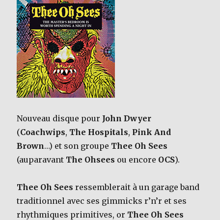
Nouveau disque pour
John Dwyer
(
Coachwips
,
The Hospitals
,
Pink And
Brown
…) et son groupe
Thee Oh Sees
(auparavant
The Ohsees
ou encore
OCS
).
Thee Oh Sees
ressemblerait à un garage band
traditionnel avec ses gimmicks r’n’r et ses
rhythmiques primitives, or
Thee Oh Sees