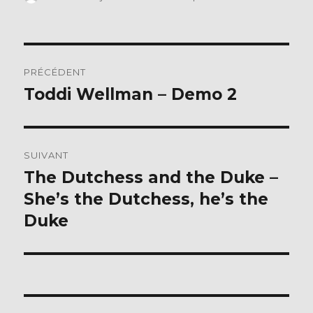
le
e
te
b
r
Navigation
o
PRÉCÉDENT
o
de
Toddi Wellman – Demo 2
Publication
k
précédente :
l’article
SUIVANT
The Dutchess and the Duke –
Publication
suivante :
She’s the Dutchess, he’s the
Duke