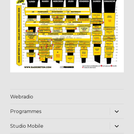
Webradio
ouvrir
Programmes
le
sous-
menu
ouvrir
Studio Mobile
le
sous-