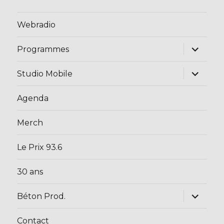
Webradio
ouvrir
Programmes
le
sous-
menu
ouvrir
Studio Mobile
le
sous-
menu
Agenda
Merch
Le Prix 93.6
30 ans
ouvrir
Béton Prod.
le
sous-
menu
Contact