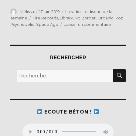
a
w
c
it
Auteur
Publié
Catégories
Mélissa
17 juin 2019
La radio
,
Le disque de la
le
Étiquettes
semaine
Fire Records
,
Library
,
No Border
,
Organic
,
Pop
,
e
te
sur
Psychedelic
,
Space Age
Laisser un commentaire
b
r
Vanishing
Twin
o
–
o
The
Age
RECHERCHER
k
Of
Immunology
REC
Recherche
(Fire
pour :
Records)
ECOUTE BÉTON !