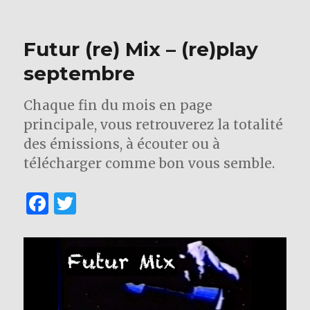
o
o
Futur (re) Mix – (re)play
k
septembre
Chaque fin du mois en page
principale, vous retrouverez la totalité
des émissions, à écouter ou à
télécharger comme bon vous semble.
F
T
a
w
c
it
e
te
b
r