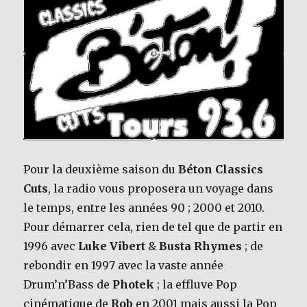
e
te
b
r
o
o
k
Pour la deuxième saison du
Béton Classics
Cuts
, la radio vous proposera un voyage dans
le temps, entre les années 90 ; 2000 et 2010.
Pour démarrer cela, rien de tel que de partir en
1996 avec
Luke Vibert
&
Busta Rhymes
; de
rebondir en 1997 avec la vaste année
Drum’n’Bass de
Photek
; la effluve Pop
cinématique de
Rob
en 2001 mais aussi la Pop