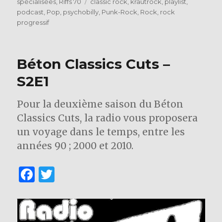
le
Étiquettes
spécialisées
,
Riffs 70
classic rock
,
krautrock
,
playlist
,
e
te
podcast
,
Pop
,
psychobilly
,
Punk-Rock
,
Rock
,
rock
b
r
progressif
o
o
Béton Classics Cuts –
k
S2E1
Pour la deuxième saison du Béton
Classics Cuts, la radio vous proposera
un voyage dans le temps, entre les
années 90 ; 2000 et 2010.
F
T
a
w
c
it