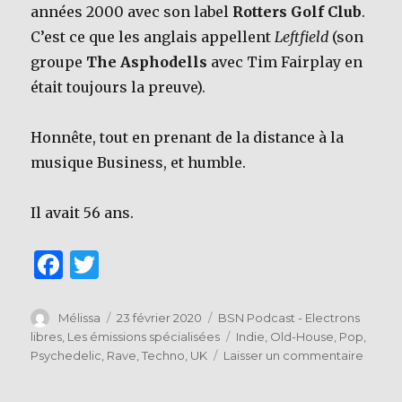
années 2000 avec son label
Rotters Golf Club
.
C’est ce que les anglais appellent
Leftfield
(son
groupe
The Asphodells
avec Tim Fairplay en
était toujours la preuve).
Honnête, tout en prenant de la distance à la
musique Business, et humble.
Il avait 56 ans.
F
T
a
w
c
it
Auteur
Publié
Catégories
Mélissa
23 février 2020
BSN Podcast - Electrons
le
Étiquettes
libres
,
Les émissions spécialisées
Indie
,
Old-House
,
Pop
,
e
te
sur
Psychedelic
,
Rave
,
Techno
,
UK
Laisser un commentaire
b
r
BSN
Podca