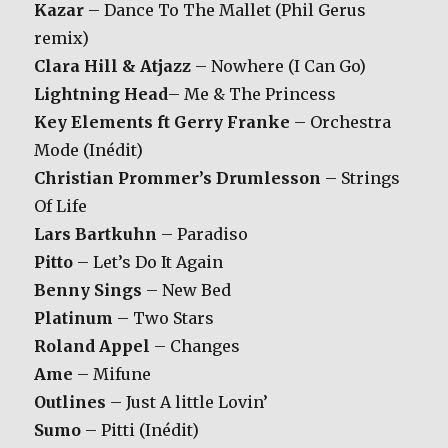
Kazar
– Dance To The Mallet (Phil Gerus
remix)
Clara Hill & Atjazz
– Nowhere (I Can Go)
Lightning Head
– Me & The Princess
Key Elements ft Gerry Franke
– Orchestra
Mode (Inédit)
Christian Prommer’s Drumlesson
– Strings
Of Life
Lars Bartkuhn
– Paradiso
Pitto
– Let’s Do It Again
Benny Sings
– New Bed
Platinum
– Two Stars
Roland Appel
– Changes
Ame
– Mifune
Outlines
– Just A little Lovin’
Sumo
– Pitti (Inédit)