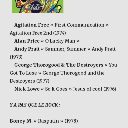
–
Agitation Free
« First Communication »
Agitation Free 2nd (1974)
–
Alan Price
« O Lucky Man »
–
Andy Pratt
« Summer, Summer » Andy Pratt
(1973)
–
George Thorogood & The Destroyers
« You
Got To Lose » George Thorogood and the
Destroyers (1977)
–
Nick Lowe
« So It Goes » Jesus of cool (1976)
Y A PAS QUE LE ROCK :
Boney M.
« Rasputin » (1978)