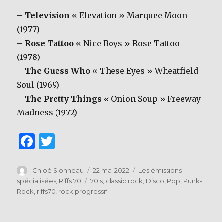
–
Television
« Elevation » Marquee Moon
(1977)
–
Rose Tattoo
« Nice Boys » Rose Tattoo
(1978)
–
The Guess Who
« These Eyes » Wheatfield
Soul (1969)
–
The Pretty Things
« Onion Soup » Freeway
Madness (1972)
F
T
a
w
c
it
Auteur
Publié
Catégories
Chloé Sionneau
22 mai 2022
Les émissions
le
Étiquettes
spécialisées
,
Riffs 70
70's
,
classic rock
,
Disco
,
Pop
,
Punk-
e
te
Rock
,
riffs70
,
rock progressif
b
r
o