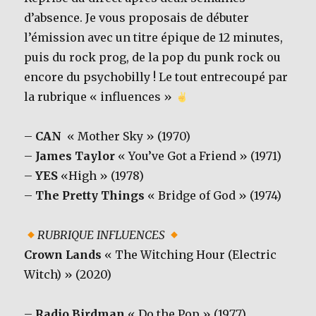
d’absence. Je vous proposais de débuter
l’émission avec un titre épique de 12 minutes,
puis du rock prog, de la pop du punk rock ou
encore du psychobilly ! Le tout entrecoupé par
la rubrique « influences »
–
CAN
« Mother Sky » (1970)
–
James Taylor
« You’ve Got a Friend » (1971)
–
YES
«High » (1978)
–
The Pretty Things
« Bridge of God » (1974)
RUBRIQUE INFLUENCES
Crown Lands
« The Witching Hour (Electric
Witch) » (2020)
–
Radio Birdman
« Do the Pop » (1977)