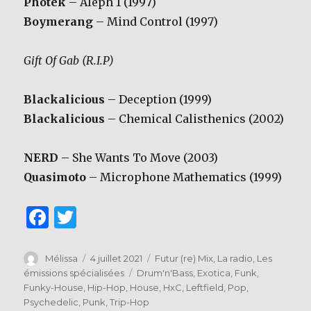
Photek
– Aleph 1 (1997)
Boymerang
– Mind Control (1997)
Gift Of Gab (R.I.P)
Blackalicious
– Deception (1999)
Blackalicious
– Chemical Calisthenics (2002)
NERD
– She Wants To Move (2003)
Quasimoto
– Microphone Mathematics (1999)
F
T
a
w
c
it
Auteur
Publié
Catégories
Mélissa
4 juillet 2021
Futur (re) Mix
,
La radio
,
Les
le
Étiquettes
émissions spécialisées
Drum'n'Bass
,
Exotica
,
Funk
,
e
te
Funky-House
,
Hip-Hop
,
House
,
HxC
,
Leftfield
,
Pop
,
b
r
Psychedelic
,
Punk
,
Trip-Hop