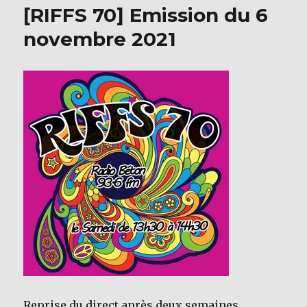
[RIFFS 70] Emission du 6
o
novembre 2021
k
Reprise du direct après deux semaines