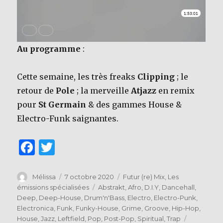
Au programme
:
Cette semaine, les très freaks
Clipping
; le
retour de
Pole
; la merveille
Atjazz
en remix
pour
St Germain
& des gammes House &
Electro-Funk saignantes.
F
T
a
w
c
it
Auteur
Publié
Catégories
Mélissa
7 octobre 2020
Futur (re) Mix
,
Les
le
Étiquettes
émissions spécialisées
Abstrakt
,
Afro
,
D.I.Y
,
Dancehall
,
e
te
Deep
,
Deep-House
,
Drum'n'Bass
,
Electro
,
Electro-Punk
,
b
r
Electronica
,
Funk
,
Funky-House
,
Grime
,
Groove
,
Hip-Hop
,
House
,
Jazz
,
Leftfield
,
Pop
,
Post-Pop
,
Spiritual
,
Trap