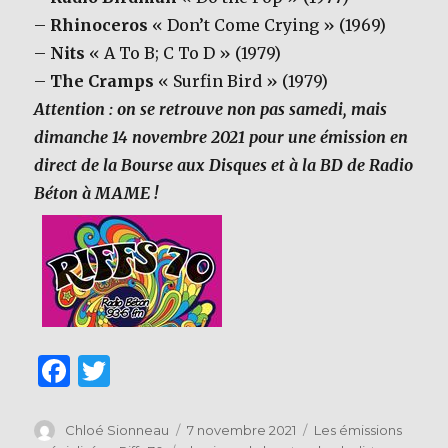
–
Rhinoceros
« Don’t Come Crying » (1969)
–
N
its
« A To B; C To D » (1979)
–
The Cramps
« Surfin Bird » (1979)
Attention : on se retrouve non pas samedi, mais
dimanche 14 novembre 2021 pour une émission en
direct de la Bourse aux Disques et à la BD de Radio
Béton à MAME !
F
T
a
w
c
it
Auteur
Publié
Catégories
Chloé Sionneau
7 novembre 2021
Les émissions