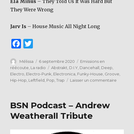
Ela Minus
– They Told Us It Was Hard But
They Were Wrong
Jarv Is
– House Music All Night Long
F
T
a
w
c
it
Auteur
Publié
Catégories
Mélissa
6 septembre 2020
Emissions en
le
Étiquettes
réécoute
,
La radio
Abstrakt
,
D.I.Y
,
Dancehall
,
Deep
,
e
te
Electro
,
Electro-Punk
,
Electronica
,
Funky-House
,
Groove
,
b
r
sur
Hip-Hop
,
Leftfield
,
Pop
,
Trap
Laisser un commentaire
Futur
o
Mix
o
01
BSN Podcast – Andrew
k
Weatherall Tribute