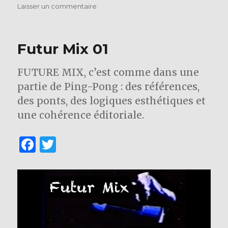
o
sur
Laisser un commentaire
o
Futur
(re)
k
Mix
Futur Mix 01
–
(re)play
septembre
FUTURE MIX, c’est comme dans une
partie de Ping-Pong : des références,
des ponts, des logiques esthétiques et
une cohérence éditoriale.
F
T
a
w
c
it
e
te
b
r
o