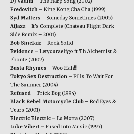
DJ Vadim
– The Harp Song (2002)
Fredovitch
– King Kong Cha Cha (1999)
Syd Matters
– Someday Sometimes (2005)
AtJazz
– It’s Complete (Chateau Flight Dark
Side Remix – 2001)
Bob Sinclair
– Rock Solid
Evidence
– Letyourselfgo ft Th Alchemist &
Phonte (2007)
Busta Rhymes
– Woo Hah!!!
Tokyo Sex Destruction
– Pills To Wait For
The Summer (2004)
Refused
– Trick Bog (1994)
Black Rebel Motorcycle Club
– Red Eyes &
Tears (2001)
Electric Electric
– La Motta (2007)
Luke Vibert
– Fused Into Music (1997)