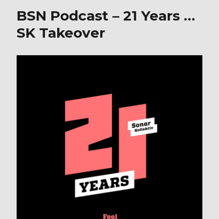
o
–
BSN Podcast – 21 Years …
o
Andre
Weathe
SK Takeover
k
Tribut