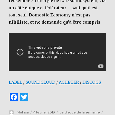
ressemble à l’énergie de LCD Soundsystem, via
un côté épique et fédérateur … sauf qu’il est
tout seul.
Domestic Economy n’est pas
nihiliste, et ne demande qu’à être compris
.
LABEL
/
SOUNDCLOUD
/
ACHETER
/
DISCOGS
F
T
a
w
c
it
Auteur
Publié
Catégories
Étique
Mélissa
4 février 2019
Le disque de la semaine