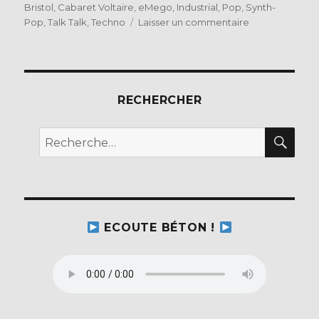
le
Bristol
,
Cabaret Voltaire
,
eMego
,
Industrial
,
Pop
,
Synth-
e
te
sur
Pop
,
Talk Talk
,
Techno
Laisser un commentaire
b
r
Finlay
Shakespeare
o
–
o
Domestic
Economy
RECHERCHER
k
(eMego)
REC
Recherche
pour :
ECOUTE BÉTON !