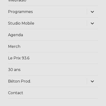
Webradio
ouvrir
Programmes
le
sous-
menu
ouvrir
Studio Mobile
le
sous-
menu
Agenda
Merch
Le Prix 93.6
30 ans
ouvrir
Béton Prod.
le
sous-
menu
Contact