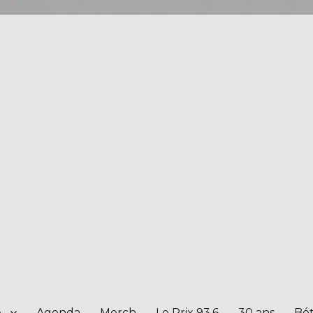
e
Agenda
Merch
Le Prix 93.6
30 ans
Bét