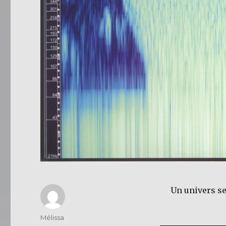
Un univers se
Auteur
Mélissa