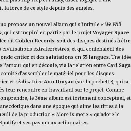
it la force de ce style depuis des années.
duo propose un nouvel album qui s’intitule
« We Will
»
, qui est inspiré en partie par le projet
Voyager Space
idée dit
Golden Records
, soit des disques destinés à être
 civilisations extraterrestres, et qui contenaient
des
onde entier et des salutations en 55 langues
. Une idé
de l’amour qui en découle, via la relation entre
Carl Sag
 comité d’assembler le matériel pour les disques
rice et réalisatrice
Ann Druyan
(sur la pochette), qui se
s leur rencontre en travaillant sur le projet. Comme
comprendre, le 3ème album est fortement conceptuel, et
re anecdotique dans une époque qui aime les titres à la
ueuli de la production « More is more » qu’adore le
Spotify et ses pas mieux actionnaires.