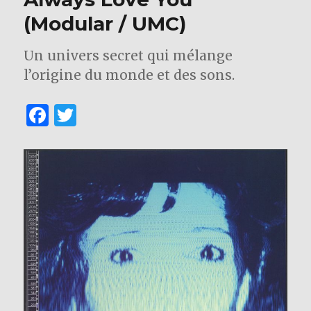
(Modular / UMC)
Un univers secret qui mélange
l’origine du monde et des sons.
F
T
a
w
c
it
e
te
b
r
o
o
k