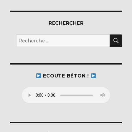
o
o
k
RECHERCHER
REC
Recherche
pour :
ECOUTE BÉTON !