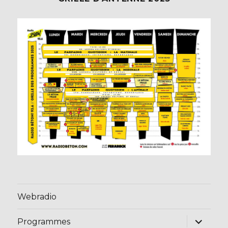
Webradio
ouvrir
Programmes
le