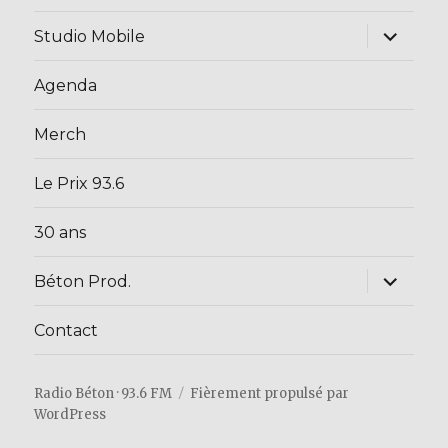
sous-
menu
ouvrir
Studio Mobile
le
sous-
menu
Agenda
Merch
Le Prix 93.6
30 ans
ouvrir
Béton Prod.
le
sous-
menu
Contact
Radio Béton · 93.6 FM
Fièrement propulsé par
WordPress