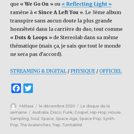
que
« We Go On »
ou
« Reflecting Light »
ramène à
« Since A Left You »
. Le 3ème album
transpire sans aucun doute la plus grande
honnêteté dans la carrière du duo, tout comme
« Dots & Loops »
de Stereolab dans sa même
thématique (mais ça, je sais que tout le monde
ne sera pas d’accord).
STREAMING & DIGITAL
/
PHYSIQUE
/
OFFICIEL
F
T
a
w
c
it
Auteur
Publié
Catégories
Mélissa
14 décembre 2020
Le disque de la
le
Étiquettes
semaine
Australia
,
Disco
,
Funk
,
Gospel
,
Hip-Hop
,
House
,
e
te
Sampling
,
Soul
,
Space
,
Space Age
,
Space Pop
,
Synth-
b
r
Pop
,
The Avalanches
,
Trap
,
Turntablist