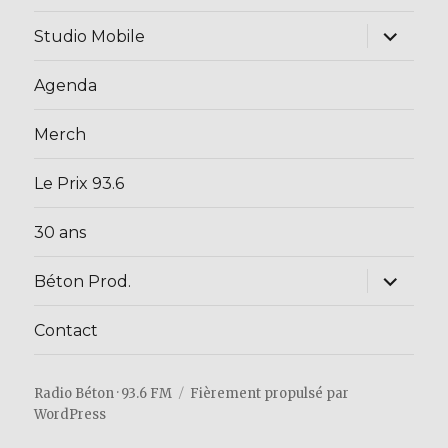
sous-
menu
ouvrir
Studio Mobile
le
sous-
menu
Agenda
Merch
Le Prix 93.6
30 ans
ouvrir
Béton Prod.
le
sous-
menu
Contact
Radio Béton · 93.6 FM
Fièrement propulsé par
WordPress