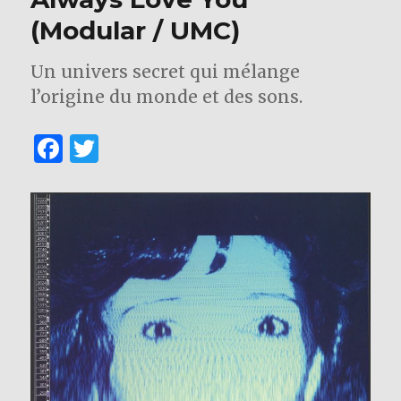
(Modular / UMC)
Un univers secret qui mélange
l’origine du monde et des sons.
F
T
a
w
c
it
e
te
b
r
o
o
k