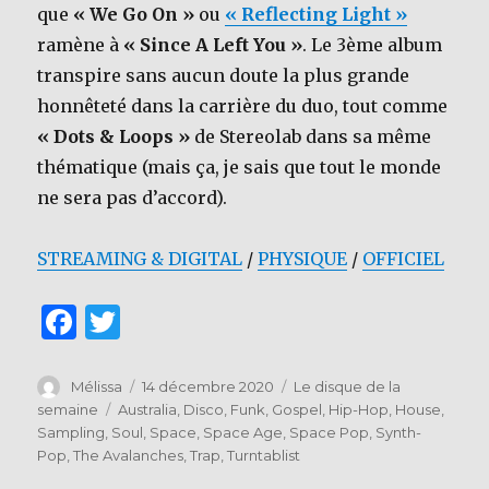
que
« We Go On »
ou
« Reflecting Light »
ramène à
« Since A Left You »
. Le 3ème album
transpire sans aucun doute la plus grande
honnêteté dans la carrière du duo, tout comme
« Dots & Loops »
de Stereolab dans sa même
thématique (mais ça, je sais que tout le monde
ne sera pas d’accord).
STREAMING & DIGITAL
/
PHYSIQUE
/
OFFICIEL
F
T
a
w
c
it
Auteur
Publié
Catégories
Mélissa
14 décembre 2020
Le disque de la
le
Étiquettes
semaine
Australia
,
Disco
,
Funk
,
Gospel
,
Hip-Hop
,
House
,
e
te
Sampling
,
Soul
,
Space
,
Space Age
,
Space Pop
,
Synth-
b
r
Pop
,
The Avalanches
,
Trap
,
Turntablist