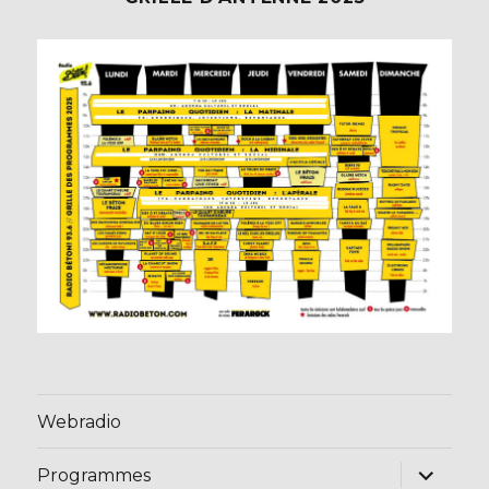
Webradio
ouvrir
Programmes
le