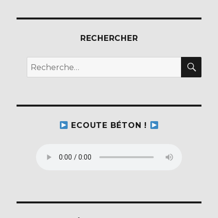
o
o
k
RECHERCHER
REC
Recherche
pour :
ECOUTE BÉTON !